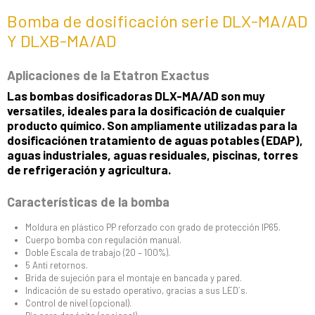
Bomba de dosificación serie DLX-MA/AD
Y DLXB-MA/AD
Aplicaciones de la Etatron Exactus
Las bombas dosificadoras DLX-MA/AD son muy
versatiles, ideales para la dosificación de cualquier
producto químico. Son ampliamente utilizadas para la
dosificaciónen tratamiento de aguas potables (EDAP),
aguas industriales, aguas residuales, piscinas, torres
de refrigeración y agricultura.
Características de la bomba
Moldura en plástico PP reforzado con grado de protección IP65.
Cuerpo bomba con regulación manual.
Doble Escala de trabajo (20 – 100%).
5 Anti retornos.
Brida de sujeción para el montaje en bancada y pared.
Indicación de su estado operativo, gracias a sus LED´s.
Control de nivel (opcional).