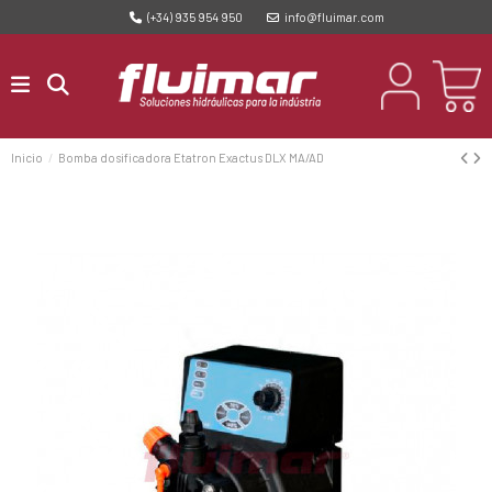
(+34) 935 954 950
info@fluimar.com
Inicio
Bomba dosificadora Etatron Exactus DLX MA/AD